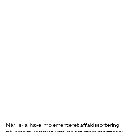
Udrulning af
affaldssortering på
skoler
Når I skal have implementeret affaldssortering
på jeres folkeskoler, kræver det store ændringer