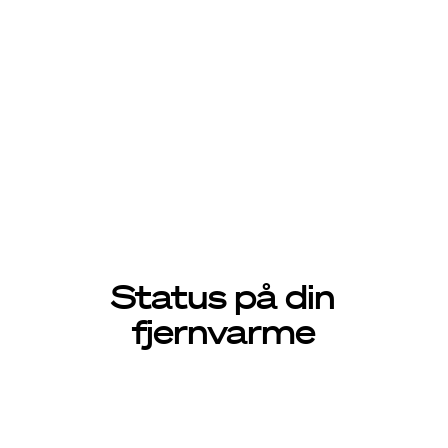
Driftsinfo
Her kan du se, om der er driftsproblemer i
fjernvarmenettet.
Status på din
fjernvarme