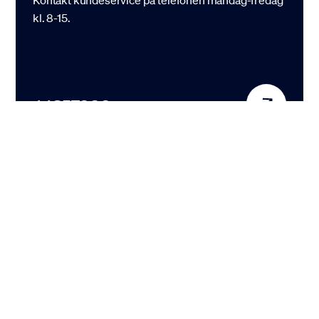
Kontakt kundeservice på telefonen mandag-fredag
kl. 8-15.
44857000
Skriv til os
Send en mail til vores kundeservice. Så vender vi
tilbage hurtigst muligt.
kundeservice@vestfor.dk