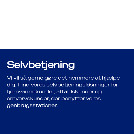
Velkommen til vores kundeservice. Her finder
du flere veje til hjælp. Vi glæder os til at finde
løsningen sammen, og sende dig hurtigt og
godt videre.
Selvbetjening
Vi vil så gerne gøre det nemmere at hjælpe
dig. Find vores selvbetjeningsløsninger for
fjernvarmekunder, affaldskunder og
erhvervskunder, der benytter vores
genbrugsstationer.