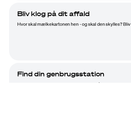
Bliv klog på dit affald
Hvor skal mælkekartonen hen - og skal den skylles? Bliv kl
Find din genbrugsstation
Der er 23 genbrugsstationer i vores område og syv har 
Kontaktinfo
Hold dig op
Vestforbrænding
LinkedIn
Ejby Mosevej 219
Facebook