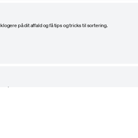
ogere på dit affald og få tips og tricks til sortering.
døgnåbent uden bemanding. Husk at tilmelde dig.
dateret