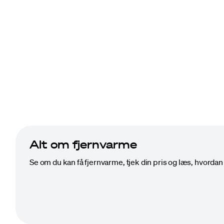
Tjek om du kan få fjernvarme, bliv bedre 
genbrugsstation.
Alt om fjernvarme
Se om du kan få fjernvarme, tjek din pris og læs, hvordan 