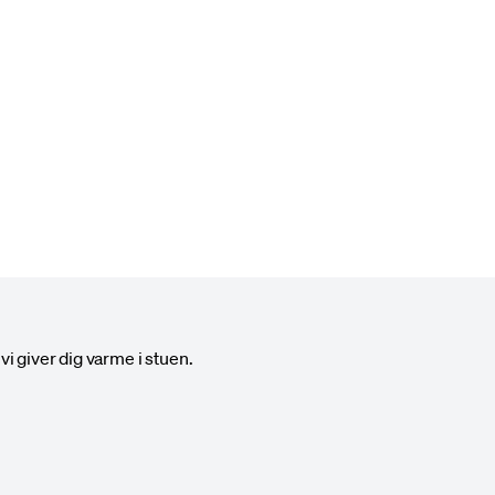
til at sortere og find din
vi giver dig varme i stuen.