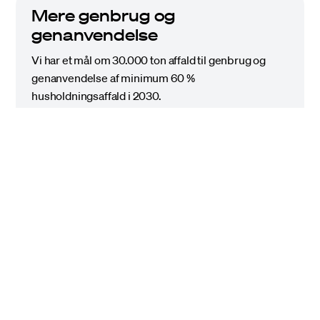
Mere genbrug og
genanvendelse
Vi har et mål om 30.000 ton affald til genbrug og
genanvendelse af minimum 60 %
husholdningsaffald i 2030.
CO2-fangst
Vi arbejder på at reducere vores CO2-udledning
markant inden 2030.