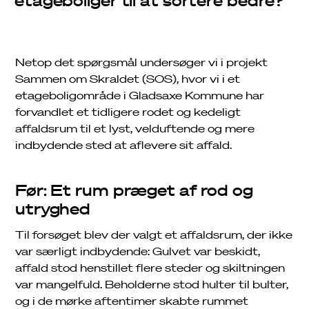
etageboliger til at sortere bedre?
Netop det spørgsmål undersøger vi i projekt
Sammen om Skraldet (SOS), hvor vi i et
etageboligområde i Gladsaxe Kommune har
forvandlet et tidligere rodet og kedeligt
affaldsrum til et lyst, velduftende og mere
indbydende sted at aflevere sit affald.
Før: Et rum præget af rod og
utryghed
Til forsøget blev der valgt et affaldsrum, der ikke
var særligt indbydende: Gulvet var beskidt,
affald stod henstillet flere steder og skiltningen
var mangelfuld. Beholderne stod hulter til bulter,
og i de mørke aftentimer skabte rummet