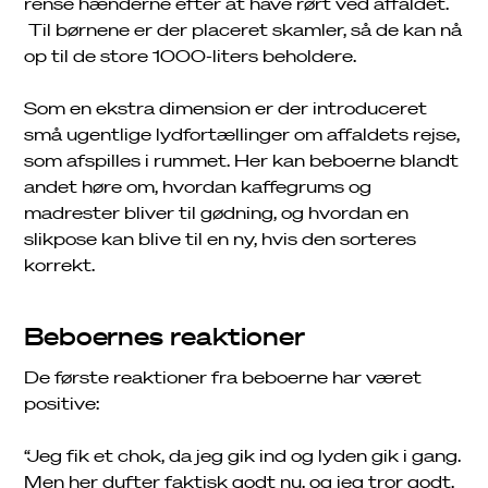
rense hænderne efter at have rørt ved affaldet.
Til børnene er der placeret skamler, så de kan nå
op til de store 1000-liters beholdere.
Som en ekstra dimension er der introduceret
små ugentlige lydfortællinger om affaldets rejse,
som afspilles i rummet. Her kan beboerne blandt
andet høre om, hvordan kaffegrums og
madrester bliver til gødning, og hvordan en
slikpose kan blive til en ny, hvis den sorteres
korrekt.
Beboernes reaktioner
De første reaktioner fra beboerne har været
positive:
“Jeg fik et chok, da jeg gik ind og lyden gik i gang.
Men her dufter faktisk godt nu, og jeg tror godt,