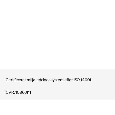
Kontaktinfo
Vestforbrænding
Ejby Mosevej 219
2600
Glostrup
Telefon, reception
:
44857000
E-mail
:
vestfor@vestfor.dk
Job
Kundeservice
Driftsinfo
Telefon:
44857000
E-mail:
kundeservice@vestfor.dk
Certificeret miljøledelsessystem efter ISO 14001
CVR: 10866111
Hold dig opdateret