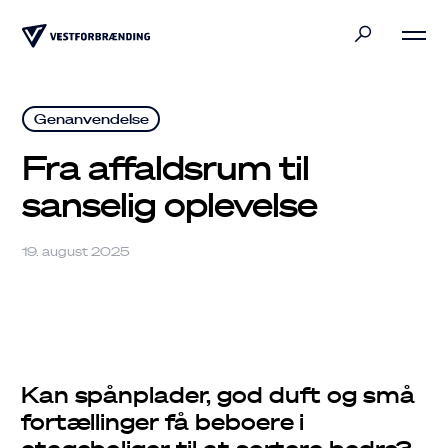
Privat
Genanvendelse
Erhverv
Fra affaldsrum til
sanselig oplevelse
Bliv klogere
19. august 2025
Kommuner
Kan spånplader, god duft og små
fortællinger få beboere i