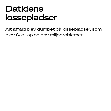
Job
Datidens
Driftsinfo
lossepladser
Alt affald blev dumpet på lossepladser, som
blev fyldt op og gav miljøproblemer
1970’erne -
affaldsforbrænding og
slaggeproblemer