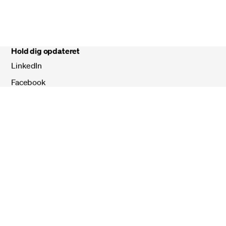
Driftsinfo
CVR: 10866111
Hold dig opdateret
LinkedIn
Facebook
Instagram
Billetto
Cookiepolitik
Databeskyttelse
Tilgængelighedserklæring