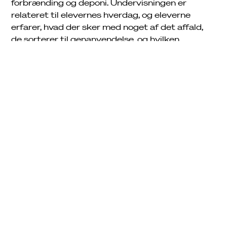
forbrænding og deponi. Undervisningen er
relateret til elevernes hverdag, og eleverne
erfarer, hvad der sker med noget af det affald,
de sorterer til genanvendelse, og hvilken
betydning det har for miljøet. Ved hjælp af
øvelser, hvor eleverne får affald i hænderne, kan
vi sammen tale om, hvordan vi kan forebygge
affald.
Med udgangspunkt i affaldshierarkiet erfarer
eleverne, hvad der kendetegner affald, der
tilhører de forskellige behandlingsformer:
Affaldsforebyggelse og Genbrug
Genanvendelse
Forbrænding
Deponi