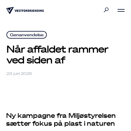
Privat
Genanvendelse
Erhverv
Når affaldet rammer
ved siden af
Bliv klogere
23. juni 2025
Kommuner
Ny kampagne fra Miljøstyrelsen
sætter fokus på plast i naturen