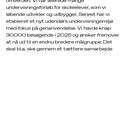
omverden. Vi har allerede mange
Driftsinfo
undervisningsforløb for skoleelever, som vi
løbende udvikler og udbygger. Senest har vi
etableret et nyt udendørs undervisningsmiljø
med fokus på genanvendelse. Vi havde knap
30.000 besøgende i 2025 og ønsker fremover
at nå ud til en endnu bredere målgruppe. Det
skal bl.a. ske gennem et tættere samarbejde
med højere læreanstalter og virksomheder.
Danmarks førende formidlings- og
læringscenter
Vi har ambitioner om at blive Danmarks førende
formidlings- og læringscenter inden for læring
om affald og energi. Fremtidigt har vi fokus på
fortsat at implementere de nyeste
Kontakt os
læringsmetodikker, f.eks. dialogbaseret
undervisning eller online klasse- og møderum.