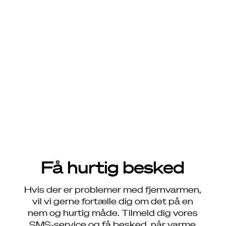
SMS-service for
fjernvarmekunder
Her på siden kan du tilmelde eller afmelde dig
vores SMS-service.
Få hurtig besked
Hvis der er problemer med fjernvarmen,
vil vi gerne fortælle dig om det på en
nem og hurtig måde. Tilmeld dig vores
SMS-service og få besked, når varme