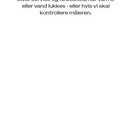
Job
eller vand lukkes - eller hvis vi skal
kontrollere måleren.
Driftsinfo
Kontakt os
Driftsinfo
Selvbetjening
Kundeservice
Presse
Om os