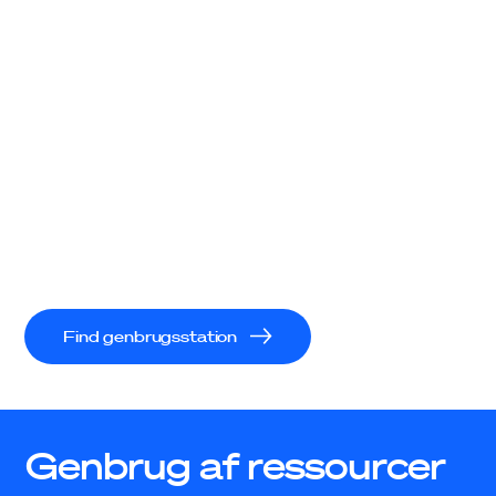
Gratis kompost
Du kan hente gratis kompost på
genbrugsstationerne i seks uger hvert forår.
Find genbrugsstation
Genbrug af ressourcer