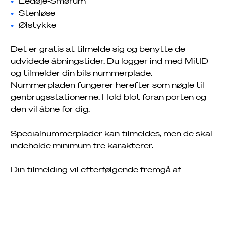
Ledøje-Smørum
Stenløse
Albertslund Genbrugsstation
Ølstykke
Det er gratis at tilmelde sig og benytte de
udvidede åbningstider. Du logger ind med MitID
ADRESSE
Ballerup Genbrugsstation
Job
og tilmelder din bils nummerplade.
Holsbjergvej 44
Nummerpladen fungerer herefter som nøgle til
2620
Albertslund
Driftsinfo
genbrugsstationerne. Hold blot foran porten og
Se på kort
ADRESSE
den vil åbne for dig.
Brøndby Genbrugsstation
ÅBNINGSTIDER
Energivej 44
Specialnummerplader kan tilmeldes, men de skal
2750
Ballerup
Alle dage kl. 10-17
indeholde minimum tre karakterer.
Se på kort
ADRESSE
Farum Genbrugsstation
Lukket: 24.- 26. og 31. december samt 1. januar
ÅBNINGSTIDER
Sydgårdsvej 21
Din tilmelding vil efterfølgende fremgå af
2605
Brøndby
Alle dage kl. 10-18
kundeportalen
. Den er gældende i et år og skal
Se på kort
herefter fornyes. Syv dage før udløb vil du
ADRESSE
Frederikssund Genbrugsstation
Åbent uden bemanding (kræver tilmelding):
modtage sms og e-mail med information om
ÅBNINGSTIDER
Gammelgårdsvej 79
Alle dage kl. 18-10
fornyelse af adgang.
3520
Farum
Alle dage kl. 9-17