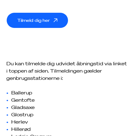
Her finder du din nærmeste genbrugsstation,
åbningstider og en oversigt over
Tilmeld dig her
genbrugsbutikker.
Find din nærmeste
Du kan tilmelde dig udvidet åbningstid via linket
i toppen af siden. Tilmeldingen gælder
genbrugsstation
genbrugsstationerne i:
Se adresser og åbningstider.
Ballerup
Gentofte
Gladsaxe
Glostrup
Herlev
Hillerød