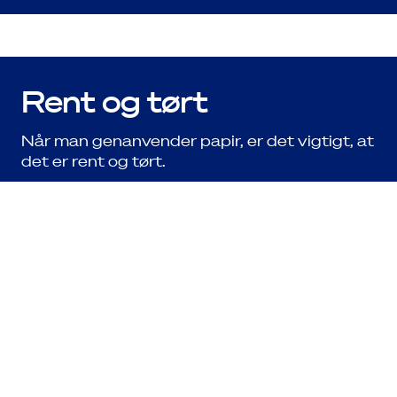
Driftsinfo
Rent og tørt
Når man genanvender papir, er det vigtigt, at
det er rent og tørt.
Fugt og madrester tiltrækker bakterier, som
nedbryder papiret i beholderen. Derfor skal
f.eks. mel- og grynposer sorteres i restaffald,
selvom de er lavet af papir.
Du må til gengæld godt have tegnet og
skrevet på papiret - og hvis der sidder en
clips eller hæfteklamme, gør det heller ikke
spor.