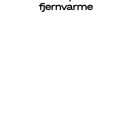
Kontaktinfo
fjernvarme
Vestforbrænding
Ejby Mosevej 219
2600
Glostrup
Telefon, reception
:
44857000
E-mail
:
vestfor@vestfor.dk
Kundeservice
Telefon:
44857000
E-mail:
kundeservice@vestfor.dk
Certificeret miljøledelsessystem efter ISO 14001
CVR: 10866111
Hold dig opdateret